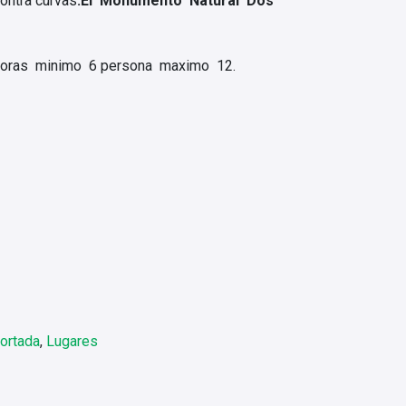
contra curvas
.El Monumento Natural Dos
 horas minimo 6 persona maximo 12.
ortada
,
Lugares