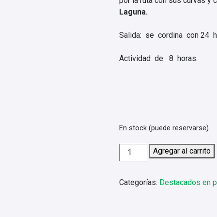
por la ruta con sus curvas y 
Laguna.
Salida: se cordina con 24
Actividad de 8 horas.
En stock (puede reservarse)
Circuito
Agregar al carrito
Las
Villas
Categorías:
Destacados en p
y
Frontera
cantidad