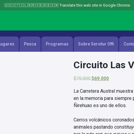
🇺🇸🇮🇹🇮🇱🇧🇷🇮🇪🇩🇪🇨🇳 Translate this web site in Google Chrome
Lugares
Pesca
Programas
Sobre Servitur Offi
Cont
Circuito Las V
El
El
$
75.000
$
69.000
precio
precio
original
actual
La Carretera Austral muestra
era:
es:
en la memoria para siempre 
$75.000.
$69.000.
Ñirehuao es uno de ellos.
Cerros volcánicos coronados 
animales pastando constituye