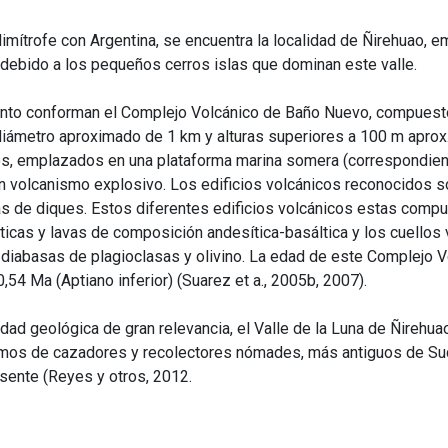
imítrofe con Argentina, se encuentra la localidad de Ñirehuao, 
debido a los pequeños cerros islas que dominan este valle.
nto conforman el Complejo Volcánico de Baño Nuevo, compuesto p
diámetro aproximado de 1 km y alturas superiores a 100 m aprox
s, emplazados en una plataforma marina somera (correspondiente 
 un volcanismo explosivo. Los edificios volcánicos reconocidos s
 de diques. Estos diferentes edificios volcánicos estas compue
sticas y lavas de composición andesítica-basáltica y los cuellos
, diabasas de plagioclasas y olivino. La edad de este Complejo
4 Ma (Aptiano inferior) (Suarez et a., 2005b, 2007).
ad geológica de gran relevancia, el Valle de la Luna de Ñirehua
amos de cazadores y recolectores nómades, más antiguos de S
sente (Reyes y otros, 2012.