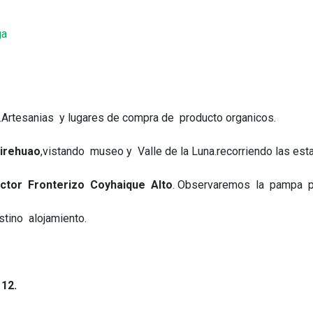
ga
.Artesanias y lugares de compra de producto organicos.
Ñirehuao
,vistando museo y Valle de la Luna.recorriendo las esta
ctor Fronterizo Coyhaique Alto
. Observaremos la pampa p
stino alojamiento.
12.