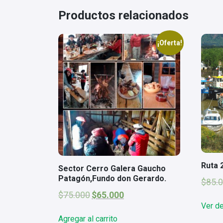
Productos relacionados
¡Oferta!
Ruta 
Sector Cerro Galera Gaucho
Patagón,Fundo don Gerardo.
$
85.
El
El
$
75.000
$
65.000
precio
precio
Ver de
original
actual
Agregar al carrito
era:
es: