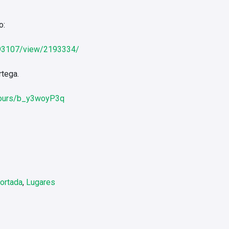
o:
693107/view/2193334/
tega.
/tours/b_y3woyP3q
ortada
,
Lugares