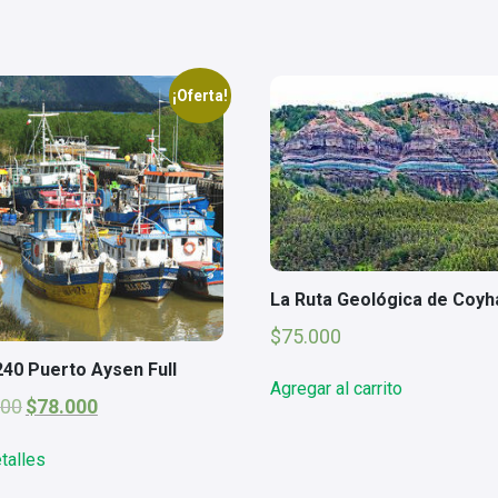
¡Oferta!
La Ruta Geológica de Coyh
$
75.000
240 Puerto Aysen Full
Agregar al carrito
El
El
000
$
78.000
precio
precio
original
actual
talles
era:
es:
$85.000.
$78.000.