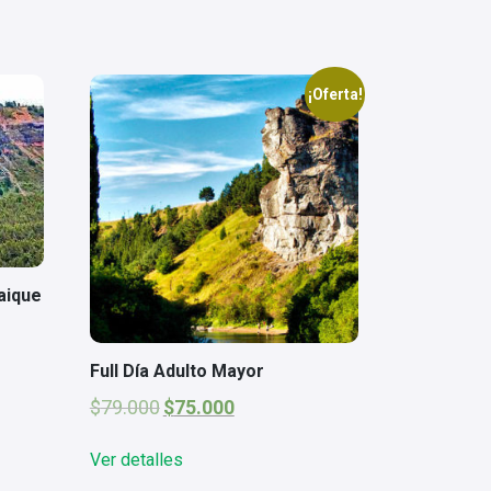
¡Oferta!
aique
Full Día Adulto Mayor
El
El
$
79.000
$
75.000
precio
precio
original
actual
Ver detalles
era:
es:
$79.000.
$75.000.