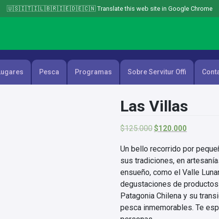
🇺🇸🇮🇹🇮🇱🇧🇷🇮🇪🇩🇪🇨🇳 Translate this web site in Google Chrome
Lugares
Pesca
Programas
Sobre Servitur Offi
Cont
Las Villas
El
El
$
125.000
$
120.000
precio
precio
original
actual
Un bello recorrido por peque
era:
es:
sus tradiciones, en artesanía
$125.000.
$120.000.
ensueño, como el Valle Lunar
degustaciones de productos n
Patagonia Chilena y su trans
pesca inmemorables. Te es