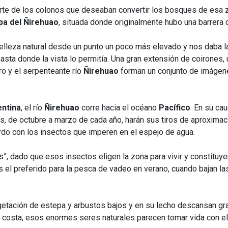
parte de los colonos que deseaban convertir los bosques de esa
a del Ñirehuao
, situada donde originalmente hubo una barrera 
leza natural desde un punto un poco más elevado y nos daba la
asta donde la vista lo
permitía. Una gran extensión de coirone
ro y el serpenteante río
Ñirehuao
forman un conjunto de imágene
ntina
, el río
Ñirehuao
corre hacia el océano
Pacífico
. En su ca
s, de octubre a marzo de cada año, harán sus tiros de aproxima
do con los insectos que imperen en el espejo de agua.
s”, dado que esos insectos eligen la zona para vivir y constituy
es el preferido para la pesca de vadeo en verano, cuando bajan 
getación de estepa y arbustos bajos y en su lecho descansan gr
costa, esos enormes seres naturales parecen tomar vida con el 