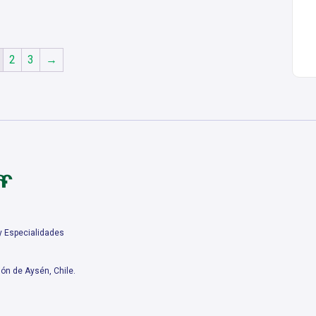
2
3
→
 y Especialidades
ón de Aysén, Chile.