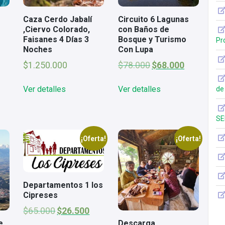
Caza Cerdo Jabalí
Circuito 6 Lagunas
,Ciervo Colorado,
con Baños de
Faisanes 4 Días 3
Bosque y Turismo
Pr
Noches
Con Lupa
El
El
$
1.250.000
$
78.000
$
68.000
precio
precio
original
actual
Ver detalles
Ver detalles
de
era:
es:
$78.000.
$68.000.
SE
¡Oferta!
¡Oferta!
Departamentos 1 los
Cipreses
El
El
$
65.000
$
26.500
precio
precio
e
Descarga