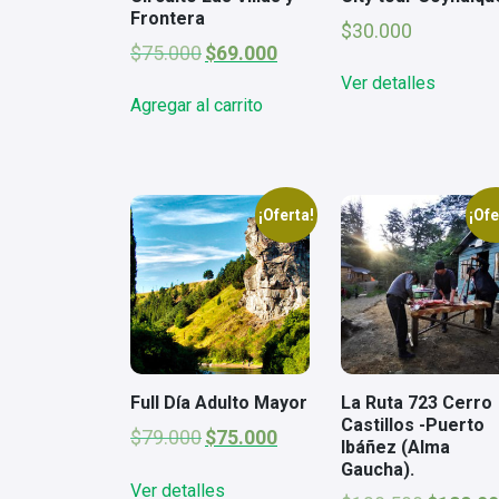
Frontera
$
30.000
El
El
$
75.000
$
69.000
precio
precio
Ver detalles
original
actual
Agregar al carrito
era:
es:
$75.000.
$69.000.
¡Oferta!
¡Ofe
Full Día Adulto Mayor
La Ruta 723 Cerro
Castillos -Puerto
El
El
$
79.000
$
75.000
Ibáñez (Alma
precio
precio
Gaucha).
original
actual
Ver detalles