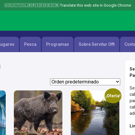
🇺🇸🇮🇹🇮🇱🇧🇷🇮🇪🇩🇪🇨🇳 Translate this web site in Google Chrome
Lugares
Pesca
Programas
Sobre Servitur Offi
Cont
a
Se
Pa
Se
ca
¡Oferta!
pa
ca
ad
Li