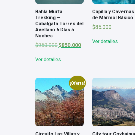
Bahía Murta
Capilla y Cavernas
Trekking –
de Mármol Básico
Cabalgata Torres del
$
85.000
Avellano 6 Días 5
Noches
Ver detalles
El
El
$
950.000
$
850.000
precio
precio
original
actual
Ver detalles
era:
es:
$950.000.
$850.000.
¡Oferta!
Circuito Las Villas y
City tour Coyhaiqu