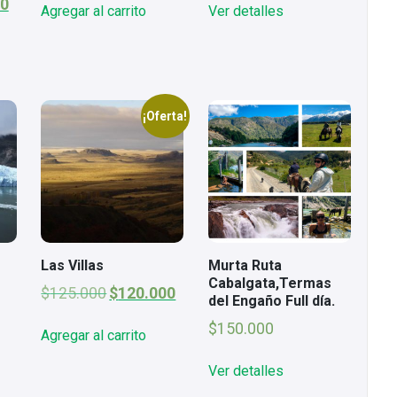
El
original
actual
00
Agregar al carrito
Ver detalles
precio
era:
es:
actual
$690.000.
$650.000.
es:
$128.000.
¡Oferta!
Las Villas
Murta Ruta
Cabalgata,Termas
El
El
$
125.000
$
120.000
del Engaño Full día.
precio
precio
original
actual
$
150.000
Agregar al carrito
era:
es:
$125.000.
$120.000.
Ver detalles