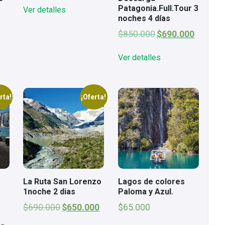
original
actual
Patagonia.Full.Tour 3
Ver detalles
era:
es:
noches 4 días
$65.000.
$26.500.
El
El
$
850.000
$
690.000
precio
precio
original
actual
Ver detalles
era:
es:
$850.000.
$690.000
rta!
¡Oferta!
La Ruta San Lorenzo
Lagos de colores
1noche 2 dias
Paloma y Azul.
El
El
$
690.000
$
650.000
$
65.000
precio
precio