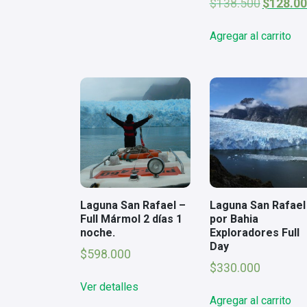
era:
es:
El
$
138.500
$
128.0
$79.000.
$75.000.
precio
original
Agregar al carrito
era:
$138.500.
Laguna San Rafael –
Laguna San Rafael
Full Mármol 2 días 1
por Bahia
noche.
Exploradores Full
Day
$
598.000
$
330.000
Ver detalles
Agregar al carrito