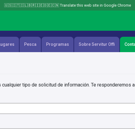
🇺🇸🇮🇹🇮🇱🇧🇷🇮🇪🇩🇪🇨🇳 Translate this web site in Google Chrome
Lugares
Pesca
Programas
Sobre Servitur Offi
Cont
s cualquier tipo de solicitud de información. Te responderemos a