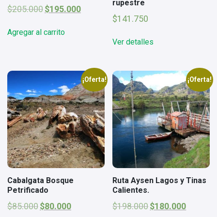
rupestre
El
El
$
205.000
$
195.000
precio
precio
$
141.750
original
actual
Agregar al carrito
era:
es:
Ver detalles
$205.000.
$195.000.
¡Oferta!
¡Oferta!
Cabalgata Bosque
Ruta Aysen Lagos y Tinas
Petrificado
Calientes.
El
El
El
El
$
85.000
$
80.000
$
198.000
$
180.000
precio
precio
precio
precio