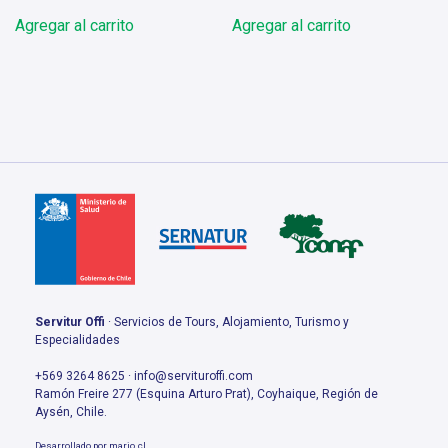
original
actual
original
actual
Agregar al carrito
Agregar al carrito
era:
es:
era:
es:
$85.000.
$80.000.
$198.000.
$180.000.
Servitur Offi
· Servicios de Tours, Alojamiento, Turismo y
Especialidades
+569 3264 8625 · info@servituroffi.com
Ramón Freire 277 (Esquina Arturo Prat), Coyhaique, Región de
Aysén, Chile.
Desarrollado por
mario.cl