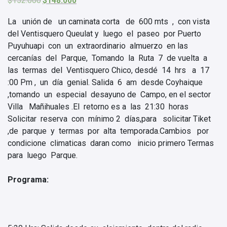
$
152.000
$
148.000
precio
precio
original
actual
La unión de un caminata corta de 600 mts , con vista
era:
es:
del Ventisquero Queulat y luego el paseo por Puerto
$152.000.
$148.000.
Puyuhuapi con un extraordinario almuerzo en las
cercanías del Parque, Tomando la Ruta 7 de vuelta a
las termas del Ventisquero Chico, desdé 14 hrs a 17
:00 Pm , un día genial. Salida 6 am desde Coyhaique
,tomando un especial desayuno de Campo, en el sector
Villa Mañihuales .El retorno es a las 21:30 horas
Solicitar reserva con mínimo 2 días,para solicitar Tiket
,de parque y termas por alta temporada.Cambios por
condicione climaticas daran como inicio primero Termas
para luego Parque.
Programa: