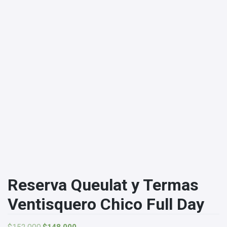
Reserva Queulat y Termas
Ventisquero Chico Full Day
El
El