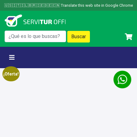
Skip
🇺🇸🇮🇹🇮🇱🇧🇷🇮🇪🇩🇪🇨🇳 Translate this web site in Google Chrome
to
content
¡Oferta!