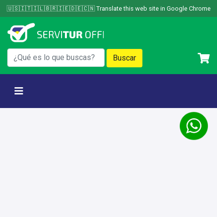
Skip
🇺🇸🇮🇹🇮🇱🇧🇷🇮🇪🇩🇪🇨🇳 Translate this web site in Google Chrome
to
content