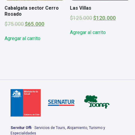
Cabalgata sector Cerro
Las Villas
Rosado
El
El
$
125.000
$
120.000
El
El
precio
precio
$
75.000
$
65.000
precio
precio
original
actual
Agregar al carrito
original
actual
era:
es:
Agregar al carrito
era:
es:
$125.000.
$120.000.
$75.000.
$65.000.
Servitur Offi
· Servicios de Tours, Alojamiento, Turismo y
Especialidades