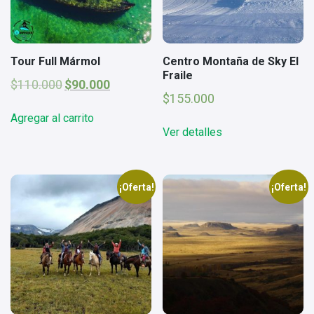
Tour Full Mármol
Centro Montaña de Sky El
Fraile
El
El
$
110.000
$
90.000
precio
precio
$
155.000
original
actual
Agregar al carrito
era:
es:
Ver detalles
$110.000.
$90.000.
¡Oferta!
¡Oferta!