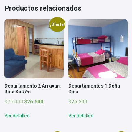
Productos relacionados
¡Oferta!
Departamento 2 Arrayan.
Departamentos 1.Doña
Ruta Kaikén
Dina
El
El
$
75.000
$
26.500
$
26.500
precio
precio
original
actual
Ver detalles
Ver detalles
era:
es:
$75.000.
$26.500.