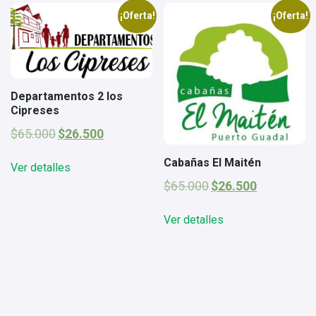
¡Oferta!
¡Oferta!
Departamentos 2 los
Cipreses
El
El
$
65.000
$
26.500
precio
precio
original
actual
Cabañas El Maitén
Ver detalles
era:
es:
El
El
$
65.000
$
26.500
$65.000.
$26.500.
precio
precio
original
actual
Ver detalles
era:
es:
$65.000.
$26.500.