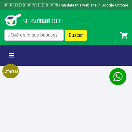
Skip
🇺🇸🇮🇹🇮🇱🇧🇷🇮🇪🇩🇪🇨🇳 Translate this web site in Google Chrome
to
content
¡Oferta!