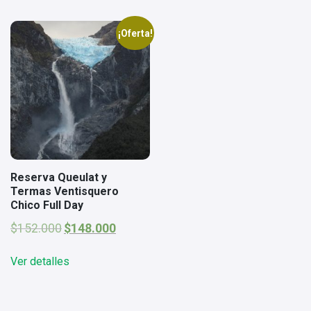
¡Oferta!
Reserva Queulat y
Termas Ventisquero
Chico Full Day
El
El
$
152.000
$
148.000
precio
precio
original
actual
Ver detalles
era:
es:
$152.000.
$148.000.