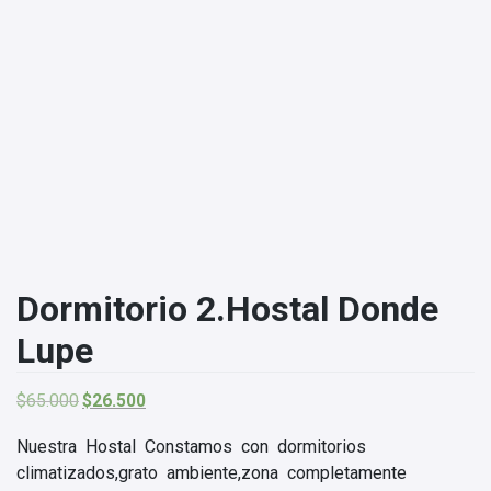
Dormitorio 2.Hostal Donde
Lupe
El
El
$
65.000
$
26.500
precio
precio
original
actual
Nuestra Hostal Constamos con dormitorios
era:
es:
climatizados,grato ambiente,zona completamente
$65.000.
$26.500.