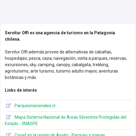
$65.000.
$26.500.
Servitur Offi es una agencia de turismo en la Patagonia
chilena.
Servitur Offi además provee de alternativas de cabañas,
hospedajes, pesca, caza, navegación, visita a parques, reservas,
excursiones, sky, camping, canopy, cabalgata, trekking,
agroturismo, arte turismo, turismo adulto mayor, aventuras
botánicas y más.
Links de interés
Parquesnacionales.cl
Mapa Sistema Nacional de Áreas Silvestres Protegidas del
Estado - SNASPE
Conaf en la región de Aysén - Parques y mapas