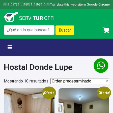
Skip
🇺🇸🇮🇹🇮🇱🇧🇷🇮🇪🇩🇪🇨🇳 Translate this web site in Google Chrome
to
content
Hostal Donde Lupe
Mostrando 10 resultados
¡Oferta!
¡Oferta!