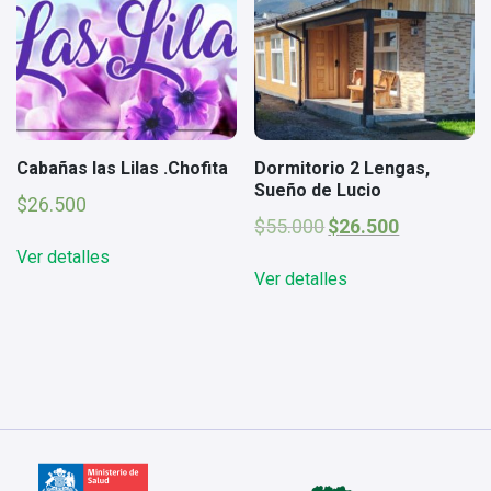
Cabañas las Lilas .Chofita
Dormitorio 2 Lengas,
Sueño de Lucio
$
26.500
El
El
$
55.000
$
26.500
precio
precio
Ver detalles
original
actual
Ver detalles
era:
es:
$55.000.
$26.500.