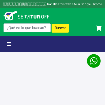
Skip
🇺🇸🇮🇹🇮🇱🇧🇷🇮🇪🇩🇪🇨🇳 Translate this web site in Google Chrome
to
content