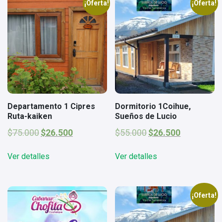
¡Oferta!
¡Oferta!
Departamento 1 Cipres
Dormitorio 1Coihue,
Ruta-kaiken
Sueños de Lucio
El
El
El
El
$
75.000
$
26.500
$
55.000
$
26.500
precio
precio
precio
precio
original
actual
original
actual
Ver detalles
Ver detalles
era:
es:
era:
es:
$75.000.
$26.500.
$55.000.
$26.500.
¡Oferta!