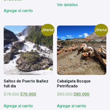
original
actual
Ver detalles
era:
es:
Agregar al carrito
$85.000.
$78.000.
¡Oferta!
¡Oferta!
Saltos de Puerto Ibañez
Cabalgata Bosque
full dia
Petrificado
El
El
El
El
$
78.000
$
70.000
$
85.000
$
80.000
precio
precio
precio
precio
original
actual
original
actual
Agregar al carrito
Agregar al carrito
era:
es:
era:
es: