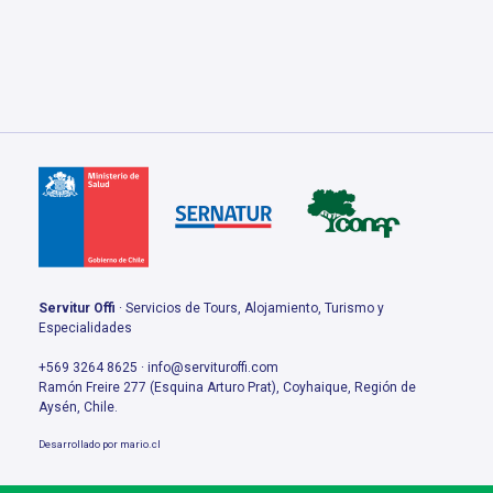
$78.000.
$70.000.
$85.000.
$80.000.
Servitur Offi
· Servicios de Tours, Alojamiento, Turismo y
Especialidades
+569 3264 8625 · info@servituroffi.com
Ramón Freire 277 (Esquina Arturo Prat), Coyhaique, Región de
Aysén, Chile.
Desarrollado por
mario.cl