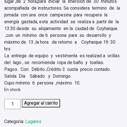
lugar ,de 2 hora,para iniciar la imersion de 30 minutos
acompañada de instructores. Se considera termino de la
jornada con una once campesina para recupera la
energía gastada, esta actividad se realiza a partir de la
13:30 desde su alojamiento en la ciudad de Coyhaique.
,con un mínimo de 6 persona para su desarrollo y
máximo de 13 ,la hora de retorno a Coyhaique 19 :30
hrs
La entrega de equipo y vestimenta es realizad a orillas
del lago , se recomienda ropa de baño y toallas.
Pagos Con: Débito ,Crédito 3 cuota precio contado.
Salida Día Sábado y Domingo.
Cupo mínimo 6 persona ,máximo 10.
En stock
Bucear
Agregar al carrito
en
las
Categoría:
Lugares
aguas