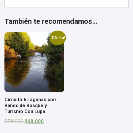
También te recomendamos…
¡Oferta!
Circuito 6 Lagunas con
Baños de Bosque y
Turismo Con Lupa
El
El
$
78.000
$
68.000
precio
precio
original
actual