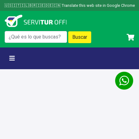
Skip
🇺🇸🇮🇹🇮🇱🇧🇷🇮🇪🇩🇪🇨🇳 Translate this web site in Google Chrome
to
content