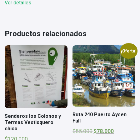
Ver detalles
era:
es:
$78.000.
$68.000.
Productos relacionados
¡Oferta!
Ruta 240 Puerto Aysen
Senderos los Colonos y
Full
Termas Vestisquero
chico
El
El
$
85.000
$
78.000
precio
precio
$
120.000