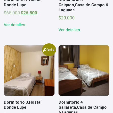
Donde Lupe
Caiquen,Casa de Campo 6
Lagunas
El
El
$
65.000
$
26.500
precio
precio
$
29.000
original
actual
Ver detalles
era:
es:
Ver detalles
$65.000.
$26.500.
¡Oferta!
Dormitorio 3.Hostal
Dormitorio 4
Donde Lupe
Gallareta,Casa de Campo
6 Lagunas