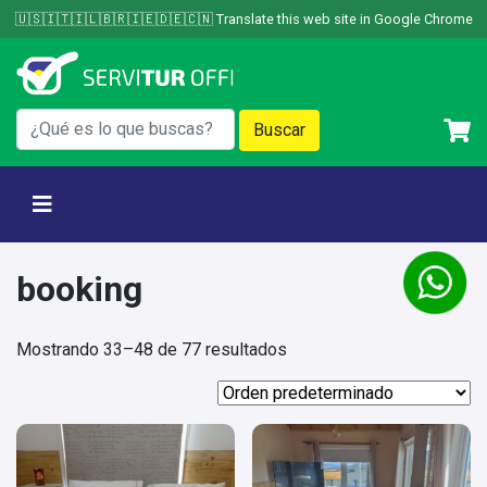
Skip
🇺🇸🇮🇹🇮🇱🇧🇷🇮🇪🇩🇪🇨🇳 Translate this web site in Google Chrome
to
content
booking
Mostrando 33–48 de 77 resultados