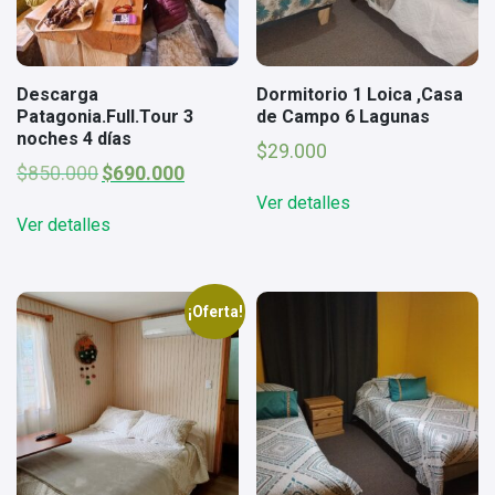
Descarga
Dormitorio 1 Loica ,Casa
Patagonia.Full.Tour 3
de Campo 6 Lagunas
noches 4 días
$
29.000
El
El
$
850.000
$
690.000
precio
precio
Ver detalles
original
actual
Ver detalles
era:
es:
$850.000.
$690.000.
¡Oferta!