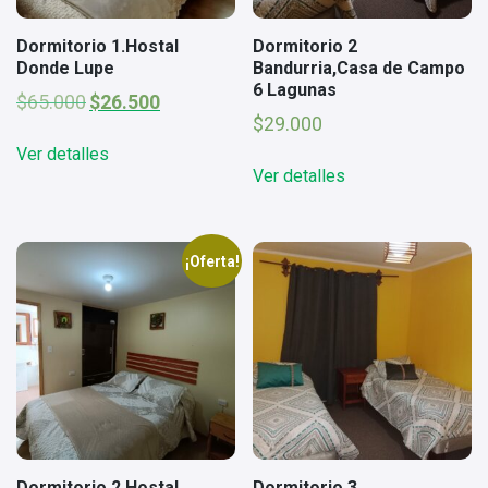
Dormitorio 1.Hostal
Dormitorio 2
Donde Lupe
Bandurria,Casa de Campo
6 Lagunas
El
El
$
65.000
$
26.500
precio
precio
$
29.000
original
actual
Ver detalles
era:
es:
Ver detalles
$65.000.
$26.500.
¡Oferta!
Dormitorio 2.Hostal
Dormitorio 3