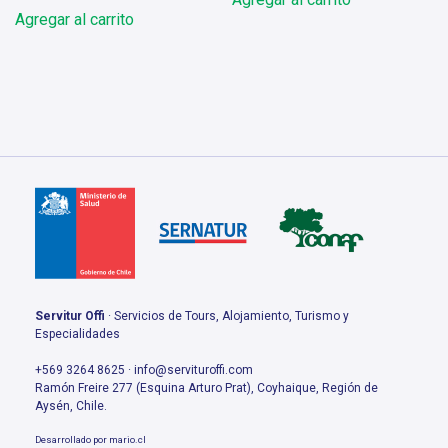
era:
es:
Agregar al carrito
$350.000.
$325.000.
Servitur Offi
· Servicios de Tours, Alojamiento, Turismo y
Especialidades
+569 3264 8625 · info@servituroffi.com
Ramón Freire 277 (Esquina Arturo Prat), Coyhaique, Región de
Aysén, Chile.
Desarrollado por
mario.cl