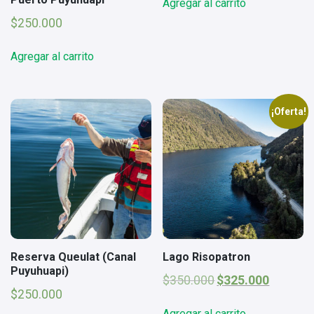
Agregar al carrito
$
250.000
Agregar al carrito
¡Oferta!
Reserva Queulat (Canal
Lago Risopatron
Puyuhuapi)
El
El
$
350.000
$
325.000
precio
precio
$
250.000
original
actual
Agregar al carrito