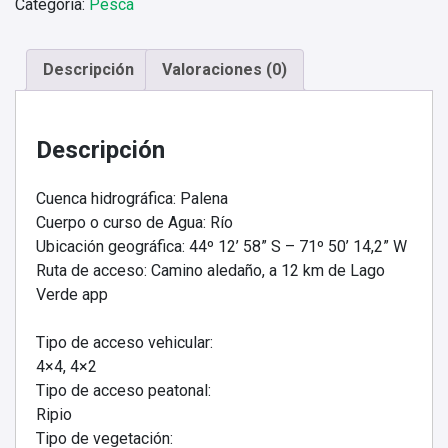
Categoría:
Pesca
cantidad
Descripción
Valoraciones (0)
Descripción
Cuenca hidrográfica: Palena
Cuerpo o curso de Agua: Río
Ubicación geográfica: 44º 12’ 58” S – 71º 50’ 14,2” W
Ruta de acceso: Camino aledaño, a 12 km de Lago
Verde app
Tipo de acceso vehicular:
4×4, 4×2
Tipo de acceso peatonal:
Ripio
Tipo de vegetación: