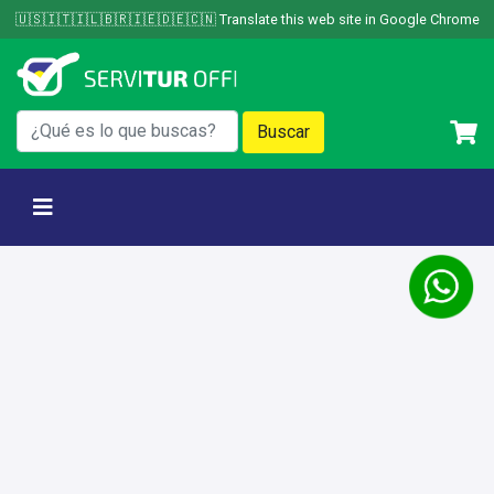
Skip
🇺🇸🇮🇹🇮🇱🇧🇷🇮🇪🇩🇪🇨🇳 Translate this web site in Google Chrome
to
content