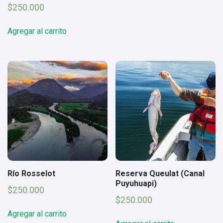
$
250.000
Agregar al carrito
Río Rosselot
Reserva Queulat (Canal
Puyuhuapi)
$
250.000
$
250.000
Agregar al carrito