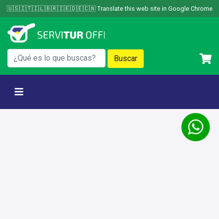
Skip
🇺🇸🇮🇹🇮🇱🇧🇷🇮🇪🇩🇪🇨🇳 Translate this web site in Google Chrome
to
content