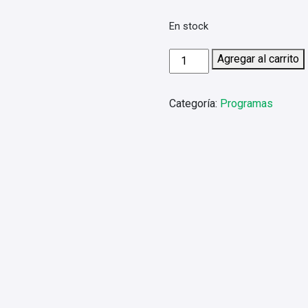
En stock
Programa
Agregar al carrito
Chilechico
los
Categoría:
Programas
Antiguos
3Noche
4
días
cantidad