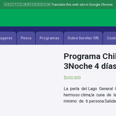
🇺🇸🇮🇹🇮🇱🇧🇷🇮🇪🇩🇪🇨🇳 Translate this web site in Google Chrome
Lugares
Pesca
Programas
Sobre Servitur Offi
Cont
Programa Chil
3Noche 4 día
$
650.000
La perla del Lago General 
hermoso clima,la cuna de 
minimo de 6 persona.Salid