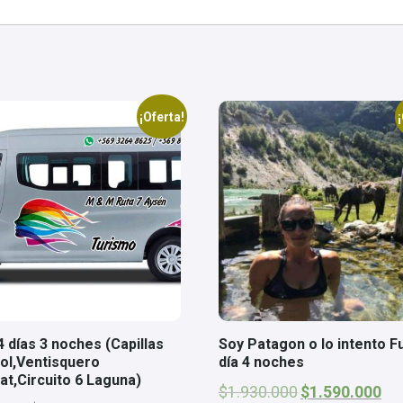
¡Oferta!
¡
4 días 3 noches (Capillas
Soy Patagon o lo intento Fu
l,Ventisquero
día 4 noches
at,Circuito 6 Laguna)
El
El
$
1.930.000
$
1.590.000