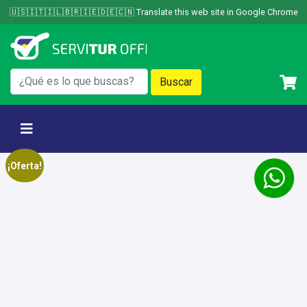
Skip
🇺🇸🇮🇹🇮🇱🇧🇷🇮🇪🇩🇪🇨🇳 Translate this web site in Google Chrome
to
content
¡Oferta!