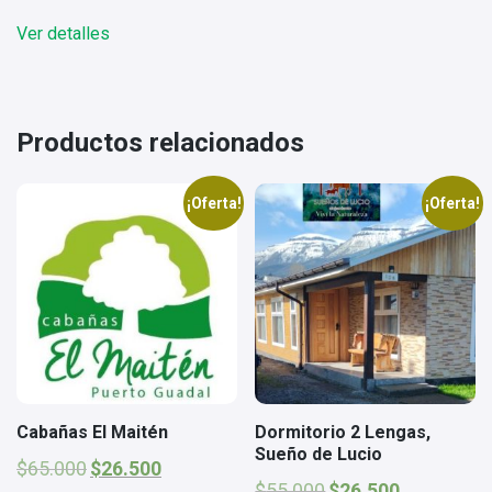
original
actual
Ver detalles
era:
es:
$65.000.
$26.500.
Productos relacionados
¡Oferta!
¡Oferta!
Cabañas El Maitén
Dormitorio 2 Lengas,
Sueño de Lucio
El
El
$
65.000
$
26.500
precio
precio
El
El
$
55.000
$
26.500