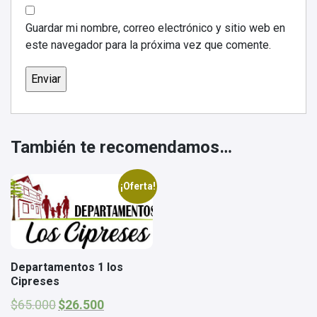
Guardar mi nombre, correo electrónico y sitio web en
este navegador para la próxima vez que comente.
También te recomendamos…
¡Oferta!
Departamentos 1 los
Cipreses
El
El
$
65.000
$
26.500
precio
precio