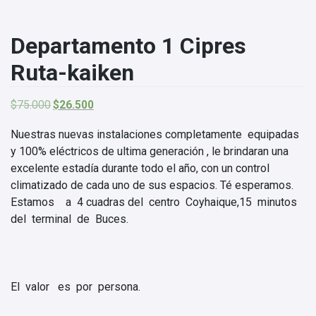
Departamento 1 Cipres
Ruta-kaiken
El
El
$
75.000
$
26.500
precio
precio
original
actual
Nuestras nuevas instalaciones completamente equipadas
era:
es:
y 100% eléctricos de ultima generación , le brindaran una
$75.000.
$26.500.
excelente estadía durante todo el año, con un control
climatizado de cada uno de sus espacios. Té esperamos.
Estamos a 4 cuadras del centro Coyhaique,15 minutos
del terminal de Buces.
El valor es por persona.