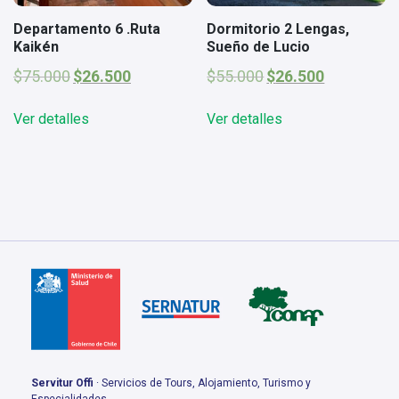
Departamento 6 .Ruta
Dormitorio 2 Lengas,
Kaikén
Sueño de Lucio
El
El
El
El
$
75.000
$
26.500
$
55.000
$
26.500
precio
precio
precio
precio
original
actual
original
actual
Ver detalles
Ver detalles
era:
es:
era:
es:
$75.000.
$26.500.
$55.000.
$26.500.
Servitur Offi
· Servicios de Tours, Alojamiento, Turismo y
Especialidades