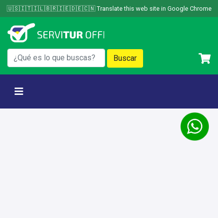
Skip
🇺🇸🇮🇹🇮🇱🇧🇷🇮🇪🇩🇪🇨🇳 Translate this web site in Google Chrome
to
content