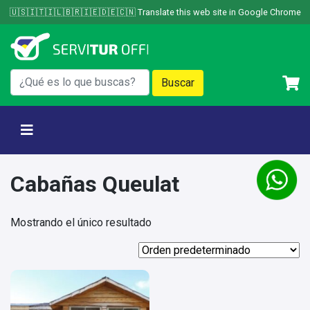
Skip
🇺🇸🇮🇹🇮🇱🇧🇷🇮🇪🇩🇪🇨🇳 Translate this web site in Google Chrome
to
content
Cabañas Queulat
Mostrando el único resultado